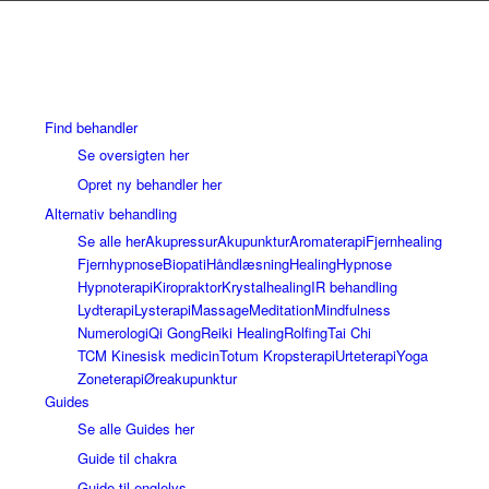
Find behandler
Se oversigten her
Opret ny behandler her
Alternativ behandling
Se alle her
Akupressur
Akupunktur
Aromaterapi
Fjernhealing
Fjernhypnose
Biopati
Håndlæsning
Healing
Hypnose
Hypnoterapi
Kiropraktor
Krystalhealing
IR behandling
Lydterapi
Lysterapi
Massage
Meditation
Mindfulness
Numerologi
Qi Gong
Reiki Healing
Rolfing
Tai Chi
TCM Kinesisk medicin
Totum Kropsterapi
Urteterapi
Yoga
Zoneterapi
Øreakupunktur
Guides
Se alle Guides her
Guide til chakra
Guide til englelys