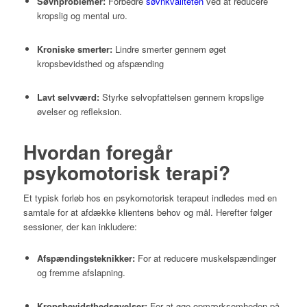
Søvnproblemer:
Forbedre
søvnkvaliteten
ved at reducere
kropslig og mental uro.
Kroniske smerter:
Lindre smerter gennem øget
kropsbevidsthed og afspænding
Lavt selvværd:
Styrke selvopfattelsen gennem kropslige
øvelser og refleksion
.​
Hvordan foregår
psykomotorisk terapi?
Et typisk forløb hos en psykomotorisk terapeut indledes med en
samtale for at afdække klientens behov og mål.
Herefter følger
sessioner, der kan inkludere:
Afspændingsteknikker:
For at reducere muskelspændinger
og fremme afslapning.
Kropsbevidsthedsøvelser:
For at øge opmærksomheden på