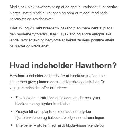
Medicinsk blev hawthorn brugt af de gamle urtelæger til at styrke
hjertet, støtte blodcirkulationen og som et middel mod både
nervøsitet og søvnbesvær.
I det 19. og 20. århundrede fik hawthorn en mere central plads i
den moderne fytoterapi, især i Tyskland og andre europæiske
lande, hvor forskning begyndte at bekræfte dens positive effekt
på hjertet og kredsløbet.
Hvad indeholder Hawthorn?
Hawthorn indeholder en bred vifte af bioaktive stoffer, som
tilsammen giver planten dens medicinske egenskaber. De
vigtigste indholdsstoffer inkluderer:
Flavonoider – kraftfulde antioxidanter, der beskytter
blodkarrene og styrker kredsløbet
Procyanidiner – planteforbindelser, der styrker
hjertefunktionen og forbedrer blodgennemstrømningen
Triterpener – stoffer med mildt blodtrykssænkende og