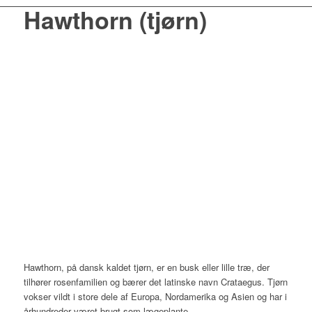
Hawthorn (tjørn)
Hawthorn, på dansk kaldet tjørn, er en busk eller lille træ, der
tilhører rosenfamilien og bærer det latinske navn Crataegus. Tjørn
vokser vildt i store dele af Europa, Nordamerika og Asien og har i
århundreder været brugt som lægeplante.