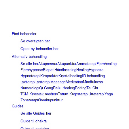
Find behandler
Se oversigten her
Opret ny behandler her
Alternativ behandling
Se alle her
Akupressur
Akupunktur
Aromaterapi
Fjernhealing
Fjernhypnose
Biopati
Håndlæsning
Healing
Hypnose
Hypnoterapi
Kiropraktor
Krystalhealing
IR behandling
Lydterapi
Lysterapi
Massage
Meditation
Mindfulness
Numerologi
Qi Gong
Reiki Healing
Rolfing
Tai Chi
TCM Kinesisk medicin
Totum Kropsterapi
Urteterapi
Yoga
Zoneterapi
Øreakupunktur
Guides
Se alle Guides her
Guide til chakra
Guide til englelys