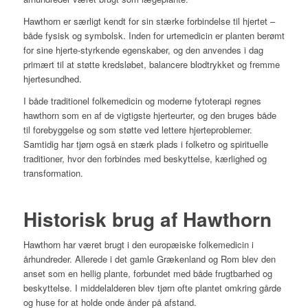
Hawthorn er særligt kendt for sin stærke forbindelse til hjertet –
både fysisk og symbolsk. Inden for urtemedicin er planten berømt
for sine hjerte-styrkende egenskaber, og den anvendes i dag
primært til at støtte kredsløbet, balancere blodtrykket og fremme
hjertesundhed.
I både traditionel folkemedicin og moderne fytoterapi regnes
hawthorn som en af de vigtigste hjerteurter, og den bruges både
til forebyggelse og som støtte ved lettere hjerteproblemer.
Samtidig har tjørn også en stærk plads i folketro og spirituelle
traditioner, hvor den forbindes med beskyttelse, kærlighed og
transformation.
Historisk brug af Hawthorn
Hawthorn har været brugt i den europæiske folkemedicin i
århundreder. Allerede i det gamle Grækenland og Rom blev den
anset som en hellig plante, forbundet med både frugtbarhed og
beskyttelse. I middelalderen blev tjørn ofte plantet omkring gårde
og huse for at holde onde ånder på afstand.