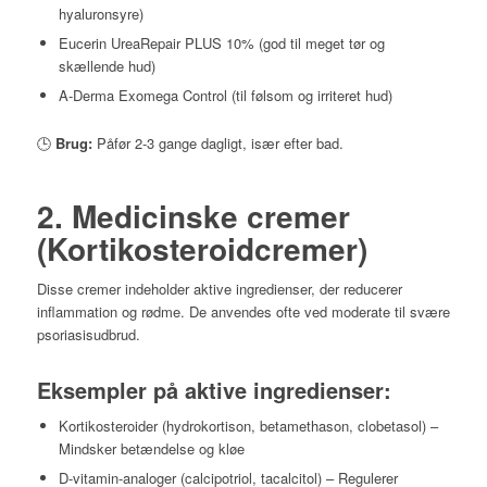
hyaluronsyre)
Eucerin UreaRepair PLUS 10% (god til meget tør og
skællende hud)
A-Derma Exomega Control (til følsom og irriteret hud)
🕒
Brug:
Påfør 2-3 gange dagligt, især efter bad.
2. Medicinske cremer
(Kortikosteroidcremer)
Disse cremer indeholder aktive ingredienser, der reducerer
inflammation og rødme. De anvendes ofte ved moderate til svære
psoriasisudbrud.
Eksempler på aktive ingredienser:
Kortikosteroider (hydrokortison, betamethason, clobetasol) –
Mindsker betændelse og kløe
D-vitamin-analoger (calcipotriol, tacalcitol) – Regulerer