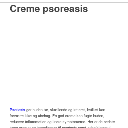
Creme psoreasis
Psoriasis
gør huden tør, skællende og irriteret, hvilket kan
forværre kløe og ubehag. En god creme kan fugte huden,
reducere inflammation og lindre symptomerne. Her er de bedste
typer cremer og ingredienser til psoriasis samt anbefalinger til,