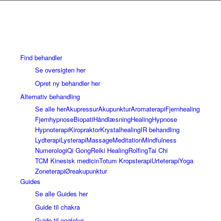
Find behandler
Se oversigten her
Opret ny behandler her
Alternativ behandling
Se alle her
Akupressur
Akupunktur
Aromaterapi
Fjernhealing
Fjernhypnose
Biopati
Håndlæsning
Healing
Hypnose
Hypnoterapi
Kiropraktor
Krystalhealing
IR behandling
Lydterapi
Lysterapi
Massage
Meditation
Mindfulness
Numerologi
Qi Gong
Reiki Healing
Rolfing
Tai Chi
TCM Kinesisk medicin
Totum Kropsterapi
Urteterapi
Yoga
Zoneterapi
Øreakupunktur
Guides
Se alle Guides her
Guide til chakra
Guide til englelys