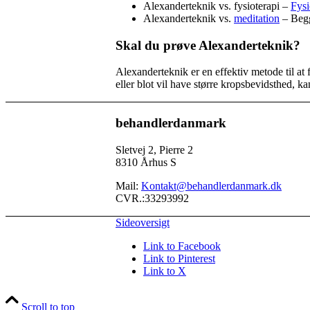
Alexanderteknik vs. fysioterapi –
Fysi
Alexanderteknik vs.
meditation
– Begg
Skal du prøve Alexanderteknik?
Alexanderteknik er en effektiv metode til a
eller blot vil have større kropsbevidsthed, k
behandlerdanmark
Sletvej 2, Pierre 2
8310 Århus S
Mail:
Kontakt@behandlerdanmark.dk
CVR.:33293992
Sideoversigt
Link to Facebook
Link to Pinterest
Link to X
Scroll to top