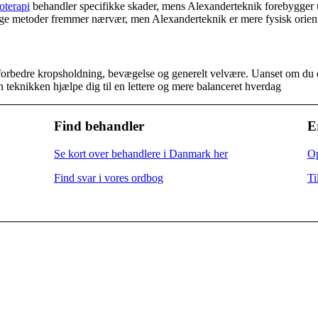
oterapi
behandler specifikke skader, mens Alexanderteknik forebygger 
e metoder fremmer nærvær, men Alexanderteknik er mere fysisk orient
t forbedre kropsholdning, bevægelse og generelt velvære. Uanset om du
an teknikken hjælpe dig til en lettere og mere balanceret hverdag
Find behandler
E
Se kort over behandlere i Danmark her
Op
Find svar i vores ordbog
Ti