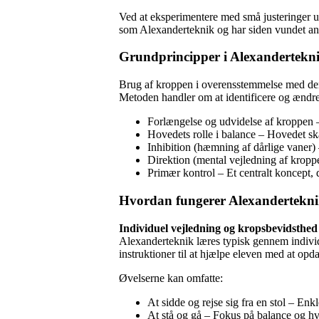
Ved at eksperimentere med små justeringer u
som Alexanderteknik og har siden vundet an
Grundprincipper i Alexandertekn
Brug af kroppen i overensstemmelse med den
Metoden handler om at identificere og ændr
Forlængelse og udvidelse af kroppen –
Hovedets rolle i balance – Hovedet ska
Inhibition (hæmning af dårlige vaner
Direktion (mental vejledning af kropp
Primær kontrol – Et centralt koncept, 
Hvordan fungerer Alexandertekn
Individuel vejledning og kropsbevidsthed
Alexanderteknik læres typisk gennem individ
instruktioner til at hjælpe eleven med at op
Øvelserne kan omfatte:
At sidde og rejse sig fra en stol – En
At stå og gå – Fokus på balance og h