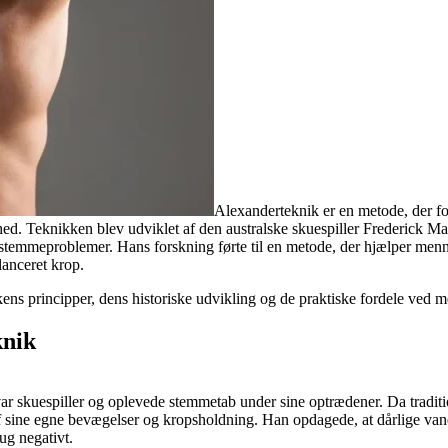
Alexanderteknik er en metode, der fo
d. Teknikken blev udviklet af den australske skuespiller Frederick Matt
 stemmeproblemer. Hans forskning førte til en metode, der hjælper men
lanceret krop.
ens principper, dens historiske udvikling og de praktiske fordele ved 
knik
ar skuespiller og oplevede stemmetab under sine optrædener. Da tradit
f sine egne bevægelser og kropsholdning. Han opdagede, at dårlige va
ug negativt.