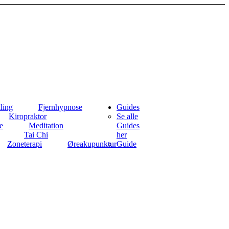
ling
Fjernhypnose
Guides
Kiropraktor
Se alle
e
Meditation
Guides
Tai Chi
her
Zoneterapi
Øreakupunktur
Guide