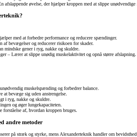
 En afslappende øvelse, der hjælper kroppen med at slippe unødvendige
erteknik?
Hjælper med at forbedre performance og reducere spændinger.
en af bevægelser og reducerer risikoen for skader.
 mindske gener i ryg, nakke og skuldre.
ger – Lærer at slippe unødig muskelaktivitet og opnå større afslapning.
 unødvendig muskelspænding og forbedrer balance.
re at bevæge sig uden anstrengelse.
t i ryg, nakke og skuldre.
ningen og øger lungekapaciteten.
 forståelse af, hvordan kroppen bruges.
ed andre metoder
serer på stræk og styrke, mens Alexanderteknik handler om bevidsthe