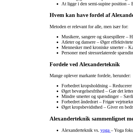
At ligge i den semi-supine position –
Hvem kan have fordel af Alexand
Metoden er relevant for alle, men især for:
Musikere, sangere og skuespillere – 
Atleter og dansere – Øger effektivitet
Mennesker med kroniske smerter – Kan
Personer med stressrelaterede spændin
Fordele ved Alexanderteknik
Mange oplever markante fordele, herunder:
Forbedret kropsholdning – Reducerer
Øget bevægelsesfrihed – Gør det lette
Mindre smerter og spændinger – Særlig
Forbedret åndedræt – Frigør vejrtræk
Øget kropsbevidsthed – Giver en bedre
Alexanderteknik sammenlignet m
Alexanderteknik vs.
yoga
– Yoga foku