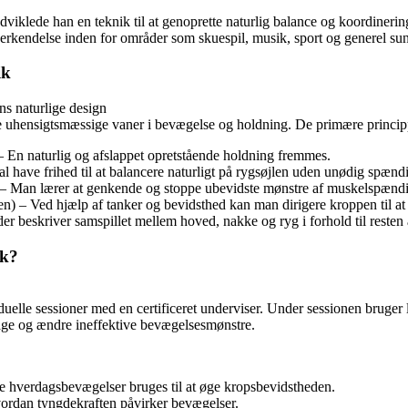
dviklede han en teknik til at genoprette naturlig balance og koordineri
erkendelse inden for områder som skuespil, musik, sport og generel su
ik
s naturlige design
e uhensigtsmæssige vaner i bevægelse og holdning. De primære princip
 En naturlig og afslappet opretstående holdning fremmes.
l have frihed til at balancere naturligt på rygsøjlen uden unødig spænd
) – Man lærer at genkende og stoppe ubevidste mønstre af muskelspændi
en) – Ved hjælp af tanker og bevidsthed kan man dirigere kroppen til a
der beskriver samspillet mellem hoved, nakke og ryg i forhold til resten
ik?
uelle sessioner med en certificeret underviser. Under sessionen bruger
dage og ændre ineffektive bevægelsesmønstre.
kle hverdagsbevægelser bruges til at øge kropsbevidstheden.
vordan tyngdekraften påvirker bevægelser.