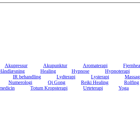
Akupressur
Akupunktur
Aromaterapi
Fjernhea
Håndlæsning
Healing
Hypnose
Hypnoterapi
IR behandling
Lydterapi
Lysterapi
Massag
Numerologi
Qi Gong
Reiki Healing
Rolfing
medicin
Totum Kropsterapi
Urteterapi
Yoga