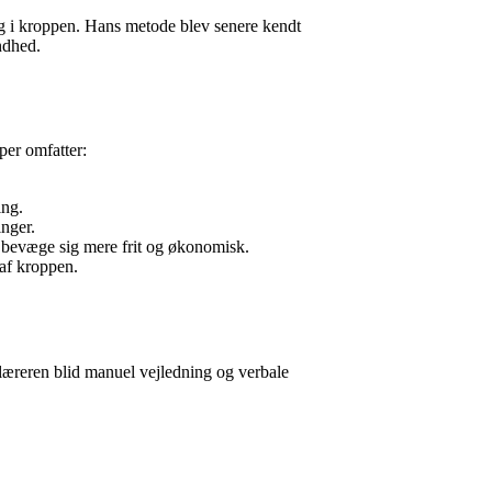
ng i kroppen. Hans metode blev senere kendt
ndhed.
per omfatter:
ing.
nger.
t bevæge sig mere frit og økonomisk.
 af kroppen.
 læreren blid manuel vejledning og verbale