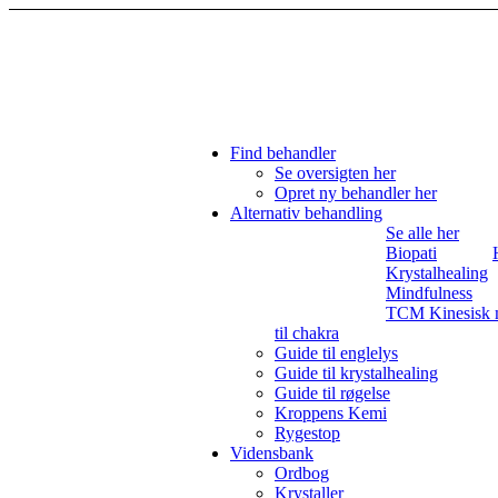
Find behandler
Se oversigten her
Opret ny behandler her
Alternativ behandling
Se alle her
Biopati
Krystalhealing
Mindfulness
TCM Kinesisk 
til chakra
Guide til englelys
Guide til krystalhealing
Guide til røgelse
Kroppens Kemi
Rygestop
Vidensbank
Ordbog
Krystaller