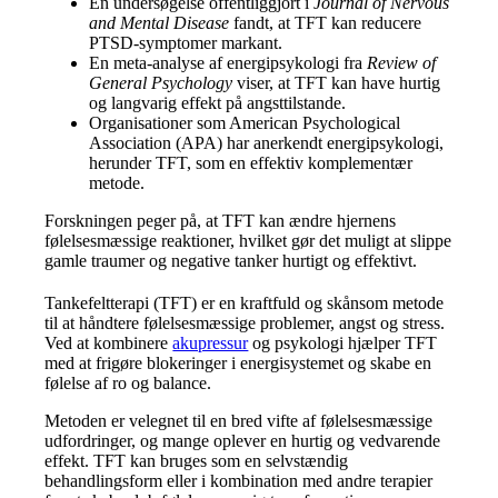
En undersøgelse offentliggjort i
Journal of Nervous
and Mental Disease
fandt, at TFT kan reducere
PTSD-symptomer markant.
En meta-analyse af energipsykologi fra
Review of
General Psychology
viser, at TFT kan have hurtig
og langvarig effekt på angsttilstande.
Organisationer som American Psychological
Association (APA) har anerkendt energipsykologi,
herunder TFT, som en effektiv komplementær
metode.
Forskningen peger på, at TFT kan ændre hjernens
følelsesmæssige reaktioner, hvilket gør det muligt at slippe
gamle traumer og negative tanker hurtigt og effektivt.
Tankefeltterapi (TFT) er en kraftfuld og skånsom metode
til at håndtere følelsesmæssige problemer, angst og stress.
Ved at kombinere
akupressur
og psykologi hjælper TFT
med at frigøre blokeringer i energisystemet og skabe en
følelse af ro og balance.
Metoden er velegnet til en bred vifte af følelsesmæssige
udfordringer, og mange oplever en hurtig og vedvarende
effekt. TFT kan bruges som en selvstændig
behandlingsform eller i kombination med andre terapier