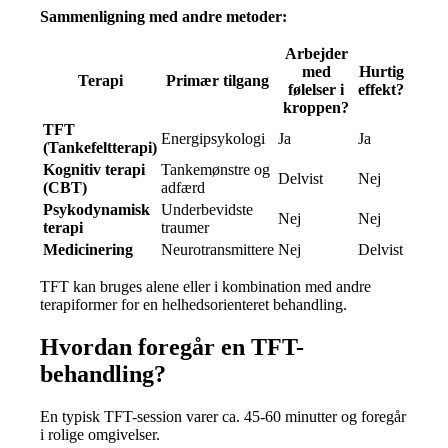
Sammenligning med andre metoder:
Arbejder
med
Hurtig
Terapi
Primær tilgang
følelser i
effekt?
kroppen?
TFT
Energipsykologi
Ja
Ja
(Tankefeltterapi)
Kognitiv terapi
Tankemønstre og
Delvist
Nej
(CBT)
adfærd
Psykodynamisk
Underbevidste
Nej
Nej
terapi
traumer
Medicinering
Neurotransmittere
Nej
Delvist
TFT kan bruges alene eller i kombination med andre
terapiformer for en helhedsorienteret behandling.
Hvordan foregår en TFT-
behandling?
En typisk TFT-session varer ca. 45-60 minutter og foregår
i rolige omgivelser.