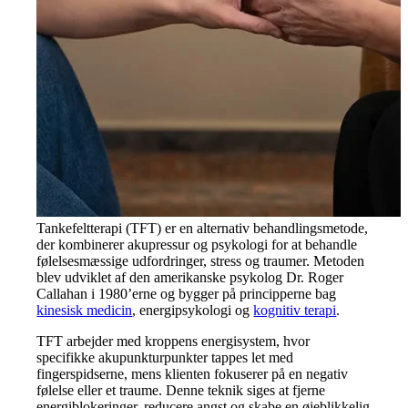
Tankefeltterapi (TFT) er en alternativ behandlingsmetode,
der kombinerer akupressur og psykologi for at behandle
følelsesmæssige udfordringer, stress og traumer. Metoden
blev udviklet af den amerikanske psykolog Dr. Roger
Callahan i 1980’erne og bygger på principperne bag
kinesisk medicin
, energipsykologi og
kognitiv terapi
.
TFT arbejder med kroppens energisystem, hvor
specifikke akupunkturpunkter tappes let med
fingerspidserne, mens klienten fokuserer på en negativ
følelse eller et traume. Denne teknik siges at fjerne
energiblokeringer, reducere angst og skabe en øjeblikkelig