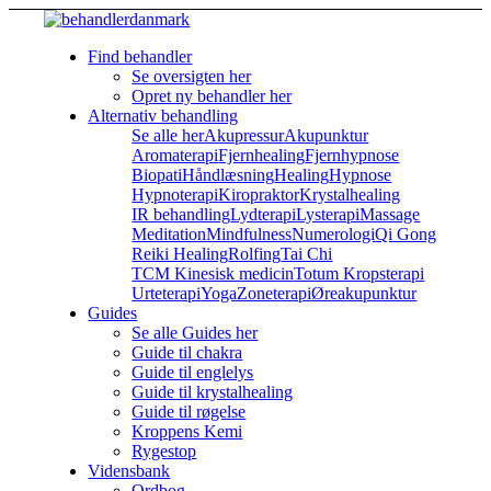
Find behandler
Se oversigten her
Opret ny behandler her
Alternativ behandling
Se alle her
Akupressur
Akupunktur
Aromaterapi
Fjernhealing
Fjernhypnose
Biopati
Håndlæsning
Healing
Hypnose
Hypnoterapi
Kiropraktor
Krystalhealing
IR behandling
Lydterapi
Lysterapi
Massage
Meditation
Mindfulness
Numerologi
Qi Gong
Reiki Healing
Rolfing
Tai Chi
TCM Kinesisk medicin
Totum Kropsterapi
Urteterapi
Yoga
Zoneterapi
Øreakupunktur
Guides
Se alle Guides her
Guide til chakra
Guide til englelys
Guide til krystalhealing
Guide til røgelse
Kroppens Kemi
Rygestop
Vidensbank
Ordbog