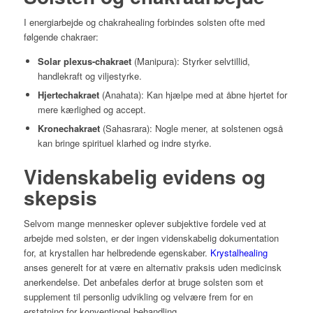
I energiarbejde og chakrahealing forbindes solsten ofte med
følgende chakraer:
Solar plexus-chakraet
(Manipura): Styrker selvtillid,
handlekraft og viljestyrke.
Hjertechakraet
(Anahata): Kan hjælpe med at åbne hjertet for
mere kærlighed og accept.
Kronechakraet
(Sahasrara): Nogle mener, at solstenen også
kan bringe spirituel klarhed og indre styrke.
Videnskabelig evidens og
skepsis
Selvom mange mennesker oplever subjektive fordele ved at
arbejde med solsten, er der ingen videnskabelig dokumentation
for, at krystallen har helbredende egenskaber.
Krystalhealing
anses generelt for at være en alternativ praksis uden medicinsk
anerkendelse. Det anbefales derfor at bruge solsten som et
supplement til personlig udvikling og velvære frem for en
erstatning for konventionel behandling.