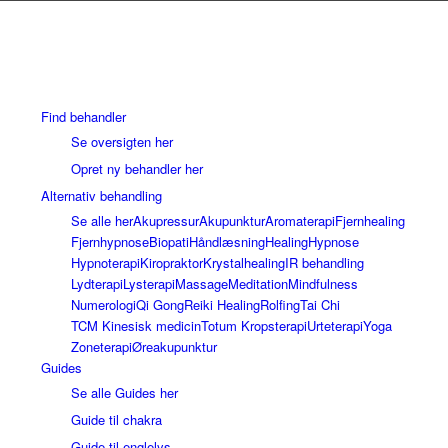
Find behandler
Se oversigten her
Opret ny behandler her
Alternativ behandling
Se alle her
Akupressur
Akupunktur
Aromaterapi
Fjernhealing
Fjernhypnose
Biopati
Håndlæsning
Healing
Hypnose
Hypnoterapi
Kiropraktor
Krystalhealing
IR behandling
Lydterapi
Lysterapi
Massage
Meditation
Mindfulness
Numerologi
Qi Gong
Reiki Healing
Rolfing
Tai Chi
TCM Kinesisk medicin
Totum Kropsterapi
Urteterapi
Yoga
Zoneterapi
Øreakupunktur
Guides
Se alle Guides her
Guide til chakra
Guide til englelys