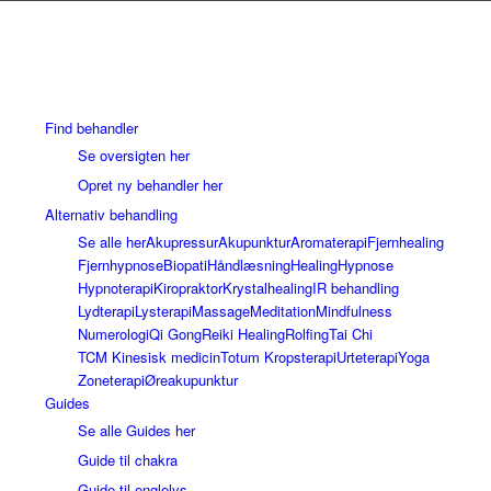
Find behandler
Se oversigten her
Opret ny behandler her
Alternativ behandling
Se alle her
Akupressur
Akupunktur
Aromaterapi
Fjernhealing
Fjernhypnose
Biopati
Håndlæsning
Healing
Hypnose
Hypnoterapi
Kiropraktor
Krystalhealing
IR behandling
Lydterapi
Lysterapi
Massage
Meditation
Mindfulness
Numerologi
Qi Gong
Reiki Healing
Rolfing
Tai Chi
TCM Kinesisk medicin
Totum Kropsterapi
Urteterapi
Yoga
Zoneterapi
Øreakupunktur
Guides
Se alle Guides her
Guide til chakra
Guide til englelys