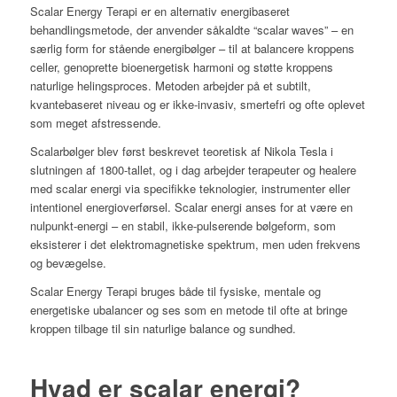
Scalar Energy Terapi er en alternativ energibaseret
behandlingsmetode, der anvender såkaldte “scalar waves” – en
særlig form for stående energibølger – til at balancere kroppens
celler, genoprette bioenergetisk harmoni og støtte kroppens
naturlige helingsproces. Metoden arbejder på et subtilt,
kvantebaseret niveau og er ikke-invasiv, smertefri og ofte oplevet
som meget afstressende.
Scalarbølger blev først beskrevet teoretisk af Nikola Tesla i
slutningen af 1800-tallet, og i dag arbejder terapeuter og healere
med scalar energi via specifikke teknologier, instrumenter eller
intentionel energioverførsel. Scalar energi anses for at være en
nulpunkt-energi – en stabil, ikke-pulserende bølgeform, som
eksisterer i det elektromagnetiske spektrum, men uden frekvens
og bevægelse.
Scalar Energy Terapi bruges både til fysiske, mentale og
energetiske ubalancer og ses som en metode til ofte at bringe
kroppen tilbage til sin naturlige balance og sundhed.
Hvad er scalar energi?