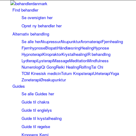
Find behandler
Se oversigten her
Opret ny behandler her
Alternativ behandling
Se alle her
Akupressur
Akupunktur
Aromaterapi
Fjernhealing
Fjernhypnose
Biopati
Håndlæsning
Healing
Hypnose
Hypnoterapi
Kiropraktor
Krystalhealing
IR behandling
Lydterapi
Lysterapi
Massage
Meditation
Mindfulness
Numerologi
Qi Gong
Reiki Healing
Rolfing
Tai Chi
TCM Kinesisk medicin
Totum Kropsterapi
Urteterapi
Yoga
Zoneterapi
Øreakupunktur
Guides
Se alle Guides her
Guide til chakra
Guide til englelys
Guide til krystalhealing
Guide til røgelse
Kroppens Kemi