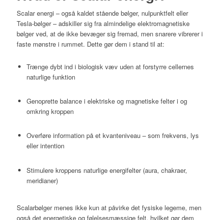
Scalar energi – også kaldet stående bølger, nulpunktfelt eller
Tesla-bølger – adskiller sig fra almindelige elektromagnetiske
bølger ved, at de ikke bevæger sig fremad, men snarere vibrerer i
faste mønstre i rummet. Dette gør dem i stand til at:
Trænge dybt ind i biologisk væv uden at forstyrre cellernes
naturlige funktion
Genoprette balance i elektriske og magnetiske felter i og
omkring kroppen
Overføre information på et kvanteniveau – som frekvens, lys
eller intention
Stimulere kroppens naturlige energifelter (aura, chakraer,
meridianer)
Scalarbølger menes ikke kun at påvirke det fysiske legeme, men
også det energetiske og følelsesmæssige felt, hvilket gør dem