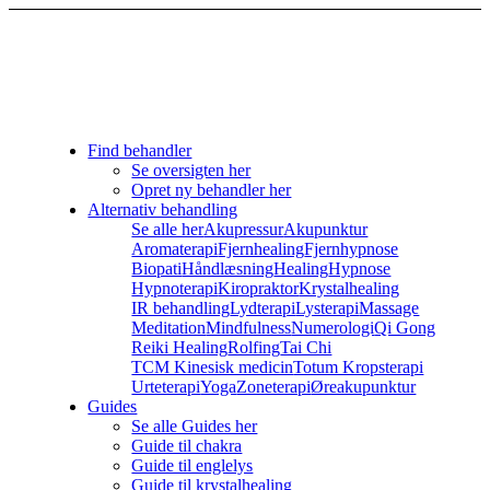
Find behandler
Se oversigten her
Opret ny behandler her
Alternativ behandling
Se alle her
Akupressur
Akupunktur
Aromaterapi
Fjernhealing
Fjernhypnose
Biopati
Håndlæsning
Healing
Hypnose
Hypnoterapi
Kiropraktor
Krystalhealing
IR behandling
Lydterapi
Lysterapi
Massage
Meditation
Mindfulness
Numerologi
Qi Gong
Reiki Healing
Rolfing
Tai Chi
TCM Kinesisk medicin
Totum Kropsterapi
Urteterapi
Yoga
Zoneterapi
Øreakupunktur
Guides
Se alle Guides her
Guide til chakra
Guide til englelys
Guide til krystalhealing