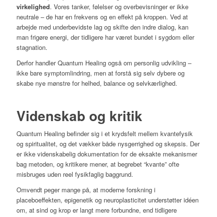
virkelighed
. Vores tanker, følelser og overbevisninger er ikke
neutrale – de har en frekvens og en effekt på kroppen. Ved at
arbejde med underbevidste lag og skifte den indre dialog, kan
man frigøre energi, der tidligere har været bundet i sygdom eller
stagnation.
Derfor handler Quantum Healing også om personlig udvikling –
ikke bare symptomlindring, men at forstå sig selv dybere og
skabe nye mønstre for helhed, balance og selvkærlighed.
Videnskab og kritik
Quantum Healing befinder sig i et krydsfelt mellem kvantefysik
og spiritualitet, og det vækker både nysgerrighed og skepsis. Der
er ikke videnskabelig dokumentation for de eksakte mekanismer
bag metoden, og kritikere mener, at begrebet “kvante” ofte
misbruges uden reel fysikfaglig baggrund.
Omvendt peger mange på, at moderne forskning i
placeboeffekten, epigenetik og neuroplasticitet understøtter idéen
om, at sind og krop er langt mere forbundne, end tidligere