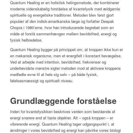
Quantum Healing er en holistisk helingsmetode, der kombinerer
moderne videnskabelig forståelse af kvantefysik med ældgamle
spirituelle og energetiske traditioner. Metoden blev først gjort
populær af den indisk-amerikanske læge og forfatter Deepak
Chopra i 1980’erne, hvor han introducerede begrebet som en
måde at forstå sammenhængen mellem bevidsthed, energi og
fysisk helbredelse.
Quantum Healing bygger på princippet om, at kroppen ikke kun er
en mekanisk organisme, men et energifelt i konstant bevægelse.
Ved at arbejde med intention, bevidsthed, frekvenser og
underbevidste mønstre sigter metoden mod at aktivere kroppens
medfødte evne til at hele sig selv – på både fysisk,
følelsesmæssigt og spirituelt niveau.
Grundlæggende forståelse
Inden for kvantefysikken beskrives verden som bestående af
energi snarere end af faste objekter. Alt – også kroppen – er
vibrerende energi. Quantum Healing tager udgangspunkt i, at
ændringer i vores bevidsthed og energi kan påvirke vores biologi