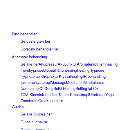
Find behandler
Se oversigten her
Opret ny behandler her
Alternativ behandling
Se alle her
Akupressur
Akupunktur
Aromaterapi
Fjernhealing
Fjernhypnose
Biopati
Håndlæsning
Healing
Hypnose
Hypnoterapi
Kiropraktor
Krystalhealing
IR behandling
Lydterapi
Lysterapi
Massage
Meditation
Mindfulness
Numerologi
Qi Gong
Reiki Healing
Rolfing
Tai Chi
TCM Kinesisk medicin
Totum Kropsterapi
Urteterapi
Yoga
Zoneterapi
Øreakupunktur
Guides
Se alle Guides her
Guide til chakra
Guide til englelys