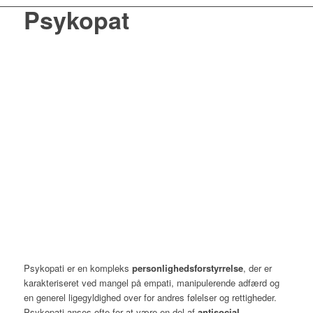
Psykopat
Psykopati er en kompleks
personlighedsforstyrrelse
, der er
karakteriseret ved mangel på empati, manipulerende adfærd og
en generel ligegyldighed over for andres følelser og rettigheder.
Psykopati anses ofte for at være en del af
antisocial