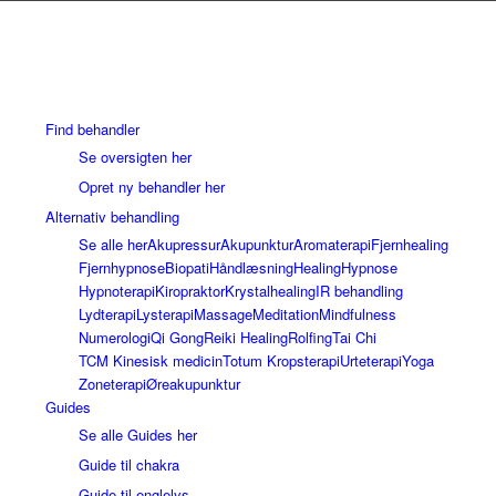
Find behandler
Se oversigten her
Opret ny behandler her
Alternativ behandling
Se alle her
Akupressur
Akupunktur
Aromaterapi
Fjernhealing
Fjernhypnose
Biopati
Håndlæsning
Healing
Hypnose
Hypnoterapi
Kiropraktor
Krystalhealing
IR behandling
Lydterapi
Lysterapi
Massage
Meditation
Mindfulness
Numerologi
Qi Gong
Reiki Healing
Rolfing
Tai Chi
TCM Kinesisk medicin
Totum Kropsterapi
Urteterapi
Yoga
Zoneterapi
Øreakupunktur
Guides
Se alle Guides her
Guide til chakra
Guide til englelys