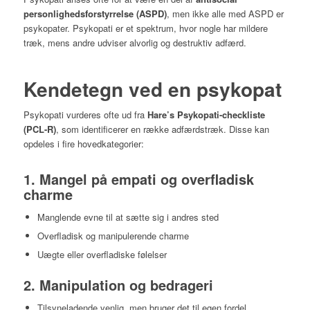
personlighedsforstyrrelse (ASPD)
, men ikke alle med ASPD er
psykopater. Psykopati er et spektrum, hvor nogle har mildere
træk, mens andre udviser alvorlig og destruktiv adfærd.
Kendetegn ved en psykopat
Psykopati vurderes ofte ud fra
Hare’s Psykopati-checkliste
(PCL-R)
, som identificerer en række adfærdstræk. Disse kan
opdeles i fire hovedkategorier:
1. Mangel på empati og overfladisk
charme
Manglende evne til at sætte sig i andres sted
Overfladisk og manipulerende charme
Uægte eller overfladiske følelser
2. Manipulation og bedrageri
Tilsyneladende venlig, men bruger det til egen fordel