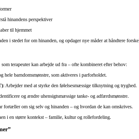
former
rstå hinandens perspektiver
kaber til hjemmet
anden i stedet for om hinanden, og opdager nye måder at håndtere forskel
i, som terapeuter kan arbejde ud fra – ofte kombineret efter behov:
 og hele barndomsmønstre, som aktiveres i parforholdet.
T)
: Arbejder med at styrke den følelsesmæssige tilknytning og tryghed.
identificere og ændre uhensigtsmæssige tanke- og adfærdsmønstre.
 par fortæller om sig selv og hinanden – og hvordan de kan omskrives.
en i en større kontekst – familie, kultur og rollefordeling.
emer”