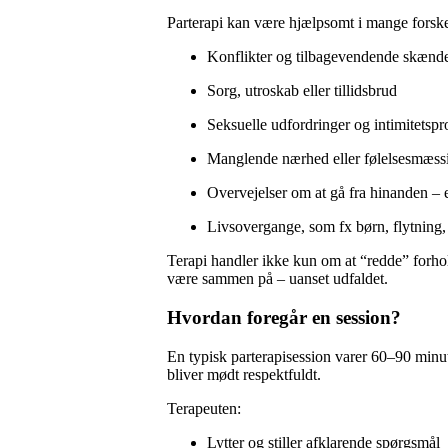
Parterapi kan være hjælpsomt i mange forskell
Konflikter og tilbagevendende skænde
Sorg, utroskab eller tillidsbrud
Seksuelle udfordringer og intimitetsp
Manglende nærhed eller følelsesmæssi
Overvejelser om at gå fra hinanden – 
Livsovergange, som fx børn, flytning
Terapi handler ikke kun om at “redde” forhol
være sammen på – uanset udfaldet.
Hvordan foregår en session?
En typisk parterapisession varer 60–90 minutte
bliver mødt respektfuldt.
Terapeuten:
Lytter og stiller afklarende spørgsmål