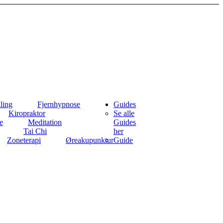
ling
Fjernhypnose
Guides
Kiropraktor
Se alle
e
Meditation
Guides
Tai Chi
her
Zoneterapi
Øreakupunktur
Guide