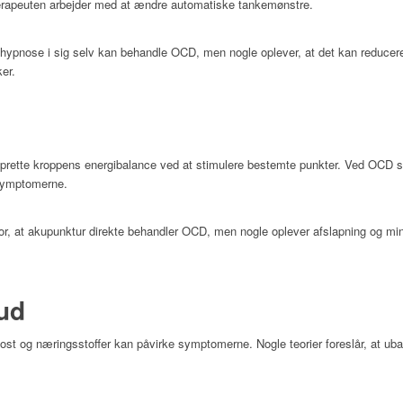
 terapeuten arbejder med at ændre automatiske tankemønstre.
 hypnose i sig selv kan behandle OCD, men nogle oplever, at det kan reducere
er.
prette kroppens energibalance ved at stimulere bestemte punkter. Ved OCD 
 symptomerne.
or, at akupunktur direkte behandler OCD, men nogle oplever afslapning og min
kud
st og næringsstoffer kan påvirke symptomerne. Nogle teorier foreslår, at uba