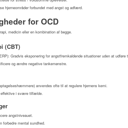
visse hjerneområder forbundet med angst og adfærd.
gheder for OCD
api, medicin eller en kombination af begge.
pi (CBT)
RP): Gradvis eksponering for angstfremkaldende situationer uden at udføre 
ificere og ændre negative tankemønstre.
g
optagelseshæmmere) anvendes ofte til at regulere hjernens kemi.
effektive i svære tilfælde.
ger
ucere angstniveauet.
an forbedre mental sundhed.