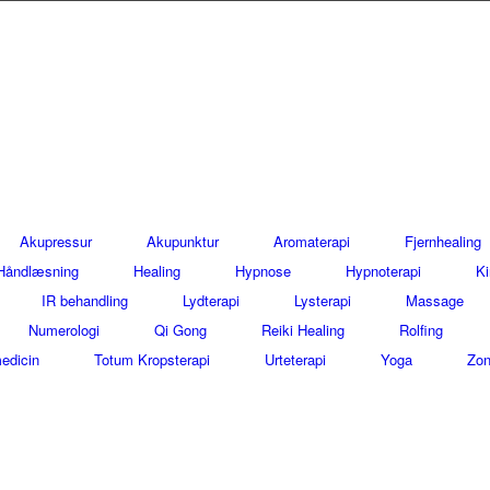
Akupressur
Akupunktur
Aromaterapi
Fjernhealing
Håndlæsning
Healing
Hypnose
Hypnoterapi
Ki
IR behandling
Lydterapi
Lysterapi
Massage
Numerologi
Qi Gong
Reiki Healing
Rolfing
edicin
Totum Kropsterapi
Urteterapi
Yoga
Zon