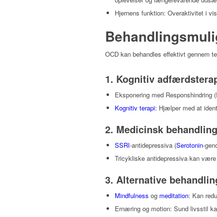
Hjernens funktion: Overaktivitet i 
Behandlingsmuli
OCD kan behandles effektivt gennem ter
1. Kognitiv adfærdstera
Eksponering med Responshindring (E
Kognitiv terapi:
Hjælper med at ident
2. Medicinsk behandlin
SSRI
-antidepressiva (
Serotonin
-gen
Tricykliske antidepressiva kan være 
3. Alternative behandlin
Mindfulness
og
meditation
: Kan red
Ernæring og motion: Sund livsstil k