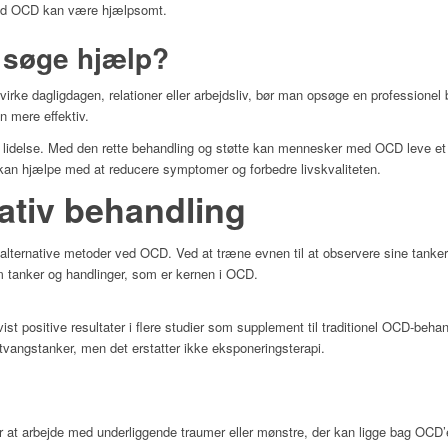
med OCD kan være hjælpsomt.
 søge hjælp?
e dagligdagen, relationer eller arbejdsliv, bør man opsøge en professionel be
n mere effektiv.
 lidelse. Med den rette behandling og støtte kan mennesker med OCD leve et g
r kan hjælpe med at reducere symptomer og forbedre livskvaliteten.
ativ behandling
alternative metoder ved OCD. Ved at træne evnen til at observere sine tank
 tanker og handlinger, som er kernen i OCD.
ist positive resultater i flere studier som supplement til traditionel OCD-beh
 tvangstanker, men det erstatter ikke eksponeringsterapi.
r at arbejde med underliggende traumer eller mønstre, der kan ligge bag OCD