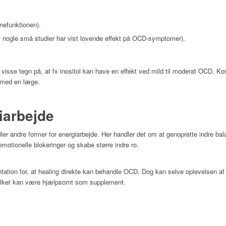
rnefunktionen).
 i nogle små studier har vist lovende effekt på OCD-symptomer).
visse tegn på, at fx inositol kan have en effekt ved mild til moderat OCD. Kos
d med en læge.
iarbejde
ler andre former for energiarbejde. Her handler det om at genoprette indre b
 emotionelle blokeringer og skabe større indre ro.
tation for, at healing direkte kan behandle OCD. Dog kan selve oplevelsen a
hvilket kan være hjælpsomt som supplement.