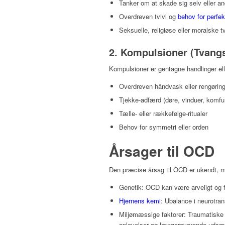
Tanker om at skade sig selv eller an
Overdreven tvivl og
behov for perfek
Seksuelle, religiøse eller moralske 
2. Kompulsioner (Tvang
Kompulsioner er gentagne handlinger elle
Overdreven håndvask eller rengørin
Tjekke-adfærd (døre, vinduer, komfu
Tælle- eller rækkefølge-ritualer
Behov for symmetri eller orden
Årsager til OCD
Den præcise årsag til OCD er ukendt, m
Genetik: OCD kan være arveligt og f
Hjernens kemi
: Ubalance i neurotra
Miljømæssige faktorer: Traumatiske
oplevelser og længerevarende udsæt