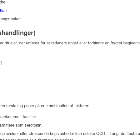
dre
tion
tvangstanker
shandlinger)
r ritualer, der udføres for at reducere angst eller forhindre en frygtet begiven
g
r)
en forskning peger på en kombination af faktorer:
orekomme i familier.
nsmittere som serotonin.
 oplevelser eller stressende begivenheder kan udløse OCD – Langt de fleste 
telse for stress / voldsomme oplevelser.