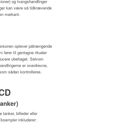
ioner) og tvangshandlinger
nger kan være så tidkrævende
gen markant.
 personen oplever påtrængende
m fører til gentagne ritualer
reducere ubehaget. Selvom
handlingerne er overdrevne,
 som sådan kontrolleres.
OCD
anker)
anker, billeder eller
Eksempler inkluderer: