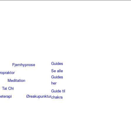
Guides
Fjernhypnose
Se alle
ropraktor
Guides
Meditation
her
Tai Chi
Guide til
eterapi
Øreakupunktur
chakra