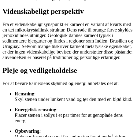
Videnskabeligt perspektiv
Fra et videnskabeligt synspunkt er karneol en variant af kvarts med
en tæt mikrokrystallinsk struktur. Dens røde til orange farve skyldes
jernoxidindeslutninger. Geologisk dannes karneol typisk i
sedimentære bjergarter og findes i regioner som Indien, Brasilien og
Uruguay. Selvom mange tilskriver karneol metafysiske egenskaber,
er der ingen videnskabelige beviser, der understøtter disse påstande;
anvendelsen er baseret på traditioner og personlige erfaringer.
Pleje og vedligeholdelse
For at bevare karneolens skønhed og energi anbefales det at:
Rensning
:
Skyl stenen under lunkent vand og tør den med en blød klud.
Energetisk rensning
:
Placer stenen i sollys i et par timer for at genoplade dens
energi.
Opbevaring
:
Opbevar karneol separat fra andre sten for at undgå ridser.