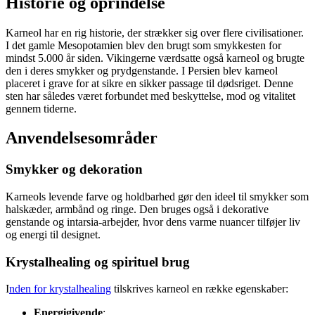
Historie og oprindelse
Karneol har en rig historie, der strækker sig over flere civilisationer.
I det gamle Mesopotamien blev den brugt som smykkesten for
mindst 5.000 år siden. Vikingerne værdsatte også karneol og brugte
den i deres smykker og prydgenstande. I Persien blev karneol
placeret i grave for at sikre en sikker passage til dødsriget. Denne
sten har således været forbundet med beskyttelse, mod og vitalitet
gennem tiderne.
Anvendelsesområder
Smykker og dekoration
Karneols levende farve og holdbarhed gør den ideel til smykker som
halskæder, armbånd og ringe. Den bruges også i dekorative
genstande og intarsia-arbejder, hvor dens varme nuancer tilføjer liv
og energi til designet.
Krystalhealing og spirituel brug
I
nden for krystalhealing
tilskrives karneol en række egenskaber:
Energigivende
: