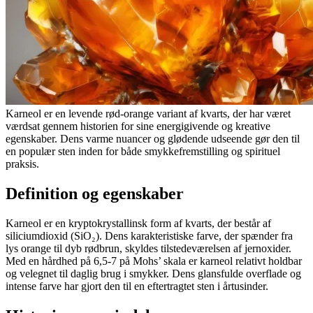
Karneol er en levende rød-orange variant af kvarts, der har været
værdsat gennem historien for sine energigivende og kreative
egenskaber. Dens varme nuancer og glødende udseende gør den til
en populær sten inden for både smykkefremstilling og spirituel
praksis.
Definition og egenskaber
Karneol er en kryptokrystallinsk form af kvarts, der består af
siliciumdioxid (SiO₂). Dens karakteristiske farve, der spænder fra
lys orange til dyb rødbrun, skyldes tilstedeværelsen af jernoxider.
Med en hårdhed på 6,5-7 på Mohs’ skala er karneol relativt holdbar
og velegnet til daglig brug i smykker. Dens glansfulde overflade og
intense farve har gjort den til en eftertragtet sten i årtusinder.