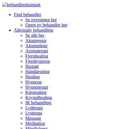
Find behandler
Se oversigten her
Opret ny behandler her
Alternativ behandling
Se alle her
Akupressur
Akupunktur
Aromaterapi
Fjernhealing
Fjernhypnose
Biopati
Håndlæsning
Healing
Hypnose
Hypnoterapi
Kiropraktor
Krystalhealing
IR behandling
Lydterapi
Lysterapi
Massage
Meditation
Mindfulness