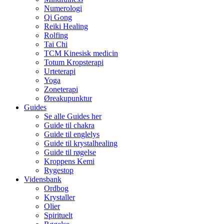
Numerologi
Qi Gong
Reiki Healing
Rolfing
Tai Chi
TCM Kinesisk medicin
Totum Kropsterapi
Urteterapi
Yoga
Zoneterapi
Øreakupunktur
Guides
Se alle Guides her
Guide til chakra
Guide til englelys
Guide til krystalhealing
Guide til røgelse
Kroppens Kemi
Rygestop
Vidensbank
Ordbog
Krystaller
Olier
Spirituelt