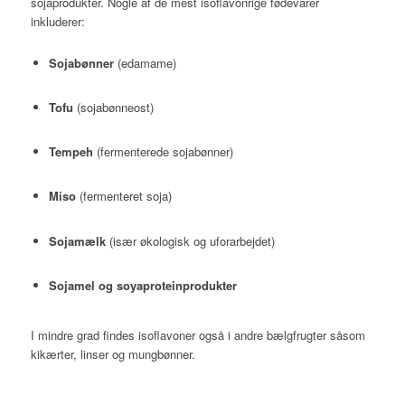
sojaprodukter. Nogle af de mest isoflavonrige fødevarer
inkluderer:
Sojabønner
(edamame)
Tofu
(sojabønneost)
Tempeh
(fermenterede sojabønner)
Miso
(fermenteret soja)
Sojamælk
(især økologisk og uforarbejdet)
Sojamel og soyaproteinprodukter
I mindre grad findes isoflavoner også i andre bælgfrugter såsom
kikærter, linser og mungbønner.