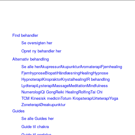
Find behandler
Se oversigten her
Opret ny behandler her
Alternativ behandling
Se alle her
Akupressur
Akupunktur
Aromaterapi
Fjernhealing
Fjernhypnose
Biopati
Håndlæsning
Healing
Hypnose
Hypnoterapi
Kiropraktor
Krystalhealing
IR behandling
Lydterapi
Lysterapi
Massage
Meditation
Mindfulness
Numerologi
Qi Gong
Reiki Healing
Rolfing
Tai Chi
TCM Kinesisk medicin
Totum Kropsterapi
Urteterapi
Yoga
Zoneterapi
Øreakupunktur
Guides
Se alle Guides her
Guide til chakra
Guide til englelys