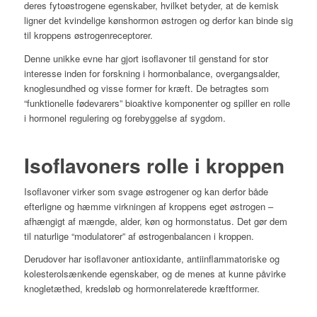
deres fytoøstrogene egenskaber, hvilket betyder, at de kemisk
ligner det kvindelige kønshormon østrogen og derfor kan binde sig
til kroppens østrogenreceptorer.
Denne unikke evne har gjort isoflavoner til genstand for stor
interesse inden for forskning i hormonbalance, overgangsalder,
knoglesundhed og visse former for kræft. De betragtes som
“funktionelle fødevarers” bioaktive komponenter og spiller en rolle
i hormonel regulering og forebyggelse af sygdom.
Isoflavoners rolle i kroppen
Isoflavoner virker som svage østrogener og kan derfor både
efterligne og hæmme virkningen af kroppens eget østrogen –
afhængigt af mængde, alder, køn og hormonstatus. Det gør dem
til naturlige “modulatorer” af østrogenbalancen i kroppen.
Derudover har isoflavoner antioxidante, antiinflammatoriske og
kolesterolsænkende egenskaber, og de menes at kunne påvirke
knogletæthed, kredsløb og hormonrelaterede kræftformer.