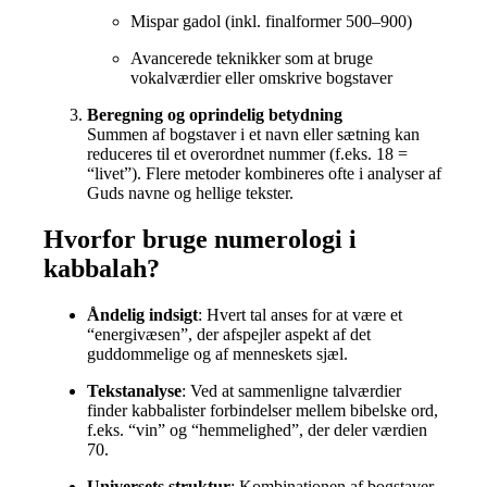
Mispar gadol (inkl. finalformer 500–900)
Avancerede teknikker som at bruge
vokalværdier eller omskrive bogstaver
Beregning og oprindelig betydning
Summen af bogstaver i et navn eller sætning kan
reduceres til et overordnet nummer (f.eks. 18 =
“livet”). Flere metoder kombineres ofte i analyser af
Guds navne og hellige tekster.
Hvorfor bruge numerologi i
kabbalah?
Åndelig indsigt
: Hvert tal anses for at være et
“energivæsen”, der afspejler aspekt af det
guddommelige og af menneskets sjæl.
Tekstanalyse
: Ved at sammenligne talværdier
finder kabbalister forbindelser mellem bibelske ord,
f.eks. “vin” og “hemmelighed”, der deler værdien
70.
Universets struktur
: Kombinationen af bogstaver