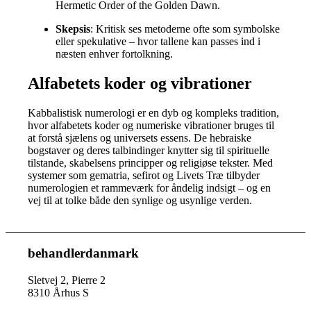
Hermetic Order of the Golden Dawn.
Skepsis
: Kritisk ses metoderne ofte som symbolske
eller spekulative – hvor tallene kan passes ind i
næsten enhver fortolkning.
Alfabetets koder og vibrationer
Kabbalistisk numerologi er en dyb og kompleks tradition,
hvor alfabetets koder og numeriske vibrationer bruges til
at forstå sjælens og universets essens. De hebraiske
bogstaver og deres talbindinger knytter sig til spirituelle
tilstande, skabelsens principper og religiøse tekster. Med
systemer som gematria, sefirot og Livets Træ tilbyder
numerologien et rammeværk for åndelig indsigt – og en
vej til at tolke både den synlige og usynlige verden.
behandlerdanmark
Sletvej 2, Pierre 2
8310 Århus S