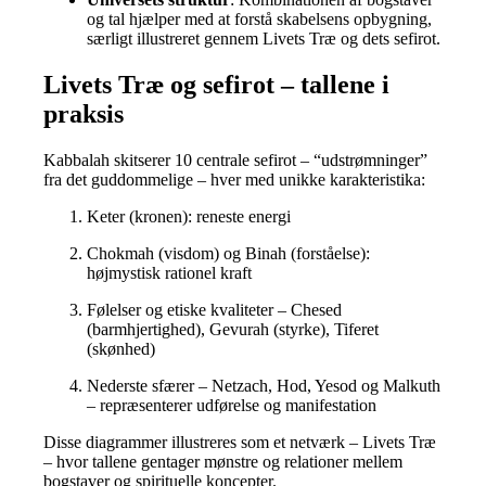
og tal hjælper med at forstå skabelsens opbygning,
særligt illustreret gennem Livets Træ og dets sefirot.
Livets Træ og sefirot – tallene i
praksis
Kabbalah skitserer 10 centrale sefirot – “udstrømninger”
fra det guddommelige – hver med unikke karakteristika:
Keter (kronen): reneste energi
Chokmah (visdom) og Binah (forståelse):
højmystisk rationel kraft
Følelser og etiske kvaliteter – Chesed
(barmhjertighed), Gevurah (styrke), Tiferet
(skønhed)
Nederste sfærer – Netzach, Hod, Yesod og Malkuth
– repræsenterer udførelse og manifestation
Disse diagrammer illustreres som et netværk – Livets Træ
– hvor tallene gentager mønstre og relationer mellem
bogstaver og spirituelle koncepter.