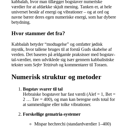
kabbalah, hvor man tillægger bogstaver numeriske
værdier for at afdække skjult mening. Tanken er, at hele
universet består af energi og vibrationer – og at ord og
navne bærer deres egen numeriske energi, som har dybere
betydning.
Hvor stammer det fra?
Kabbalah betyder “modtagelse” og omfatter jødisk
mystik, hvor tallene bruges til at forstå Guds skabelse af
verden. Det baseres på ældgamle praksisser med bogstav-
tal‑værdier, men udviklede sig især gennem kabbalistiske
tekster som
Sefer Yetzirah
og kommentarer til Toraen.
Numerisk struktur og metoder
Bogstav svarer til tal
Hebraiske bogstaver har fast værdi (Alef = 1, Bet =
2 … Tav = 400), og man kan beregne ords total for
at sammenligne eller tolke vibrationer.
Forskellige gematria-systemer
Mispar hechrechi (standardværdier 1–400)