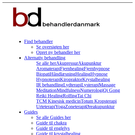
Find behandler
Se oversigten her
Opret ny behandler her
Alternativ behandling
Se alle her
Akupressur
Akupunktur
Aromaterapi
Fjernhealing
Fjernhypnose
Biopati
Håndlæsning
Healing
Hypnose
Hypnoterapi
Kiropraktor
Krystalhealing
IR behandling
Lydterapi
Lysterapi
Massage
Meditation
Mindfulness
Numerologi
Qi Gong
Reiki Healing
Rolfing
Tai Chi
TCM Kinesisk medicin
Totum Kropsterapi
Urteterapi
Yoga
Zoneterapi
Øreakupunktur
Guides
Se alle Guides her
Guide til chakra
Guide til englelys
Guide til krystalhealing