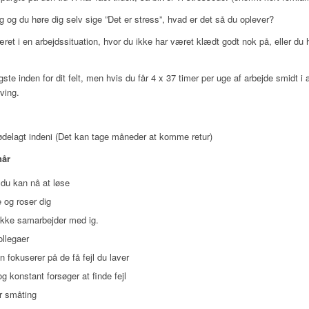
yg og du høre dig selv sige ”Det er stress”, hvad er det så du oplever?
været i en arbejdssituation, hvor du ikke har været klædt godt nok på, eller du
te inden for dit felt, men hvis du får 4 x 37 timer per uge af arbejde smidt i 
ving.
ødelagt indeni (Det kan tage måneder at komme retur)
når
 du kan nå at løse
 og roser dig
g ikke samarbejder med ig.
ollegaer
n fokuserer på de få fejl du laver
g konstant forsøger at finde fejl
or småting