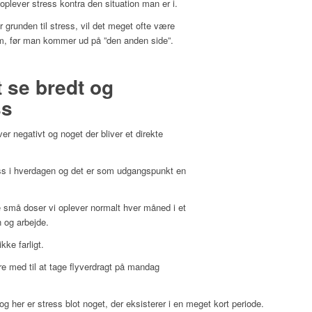
plever stress kontra den situation man er i.
r grunden til stress, vil det meget ofte være
, før man kommer ud på ”den anden side”.
t se bredt og
ss
iver negativt og noget der bliver et direkte
ss i hverdagen og det er som udgangspunkt en
 de små doser vi oplever normalt hver måned i et
n og arbejde.
kke farligt.
 med til at tage flyverdragt på mandag
og her er stress blot noget, der eksisterer i en meget kort periode.