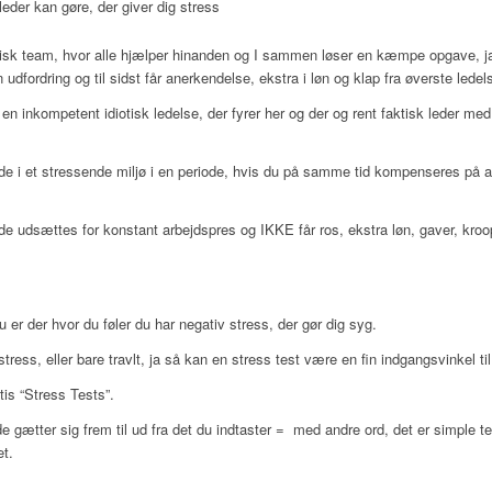
 leder kan gøre, der giver dig stress
tastisk team, hvor alle hjælper hinanden og I sammen løser en kæmpe opgave,
dfordring og til sidst får anerkendelse, ekstra i løn og klap fra øverste ledel
en inkompetent idiotisk ledelse, der fyrer her og der og rent faktisk leder me
de i et stressende miljø i en periode, hvis du på samme tid kompenseres på a
 udsættes for konstant arbejdspres og IKKE får ros, ekstra løn, gaver, kroop
du er der hvor du føler du har negativ stress, der gør dig syg.
 stress, eller bare travlt, ja så kan en stress test være en fin indgangsvinkel 
atis “Stress Tests”.
e gætter sig frem til ud fra det du indtaster = med andre ord, det er simple t
et.