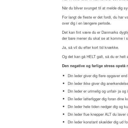
Når du bliver svunget til at melde dig s
For langt de fleste er det fordi, du har 
over dig i en længere periode.
Det kan fint være du er Danmarks dygtigs
der bare mener du skal se at komme i s
Ja, så vil du efter kort tid knække.
Og det kan gå HELT galt, så du er helt 
Den negative og farlige stress opstå 
Din leder giver dig flere opgaver end
Din leder ikke giver dig anerkendelse
Din leder er urimelig og unfair- ja o
Din leder latterliggør dig foran dine k
Din leder hele tiden nedgør dig og ku
Din leder flue knepper ALT du laver o
Din leder konstant skælder dig ud f