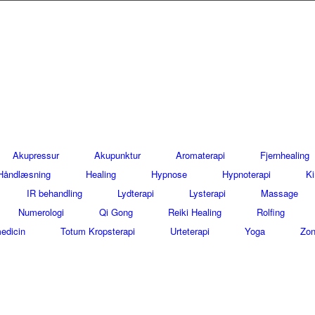
Akupressur
Akupunktur
Aromaterapi
Fjernhealing
Håndlæsning
Healing
Hypnose
Hypnoterapi
Ki
IR behandling
Lydterapi
Lysterapi
Massage
Numerologi
Qi Gong
Reiki Healing
Rolfing
edicin
Totum Kropsterapi
Urteterapi
Yoga
Zon