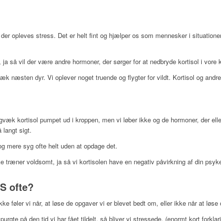
 der opleves stress. Det er helt fint og hjælper os som mennesker i situatione
, ja så vil der være andre hormoner, der sørger for at nedbryde kortisol i vore k
k næsten dyr. Vi oplever noget truende og flygter for vildt. Kortisol og andre
digvæk kortisol pumpet ud i kroppen, men vi løber ikke og de hormoner, der eller
 langt sigt.
 og mere syg ofte helt uden at opdage det.
e træner voldsomt, ja så vi kortisolen have en negativ påvirkning af din psyke
S ofte?
 føler vi når, at løse de opgaver vi er blevet bedt om, eller ikke når at løs
purgte på den tid vi har fået tildelt, så bliver vi stressede. (enormt kort forklar