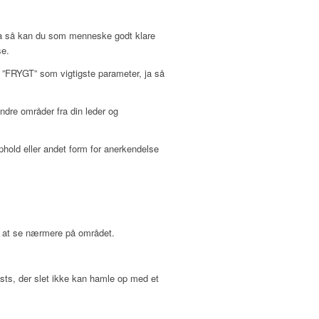
 ja så kan du som menneske godt klare
se.
d ”FRYGT” som vigtigste parameter, ja så
ndre områder fra din leder og
hold eller andet form for anerkendelse
til at se nærmere på området.
ests, der slet ikke kan hamle op med et