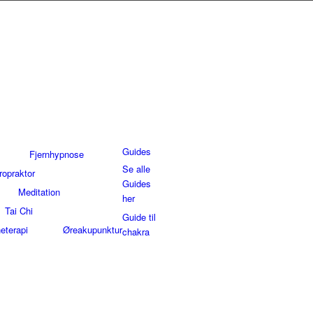
Guides
Fjernhypnose
Se alle
ropraktor
Guides
Meditation
her
Tai Chi
Guide til
eterapi
Øreakupunktur
chakra