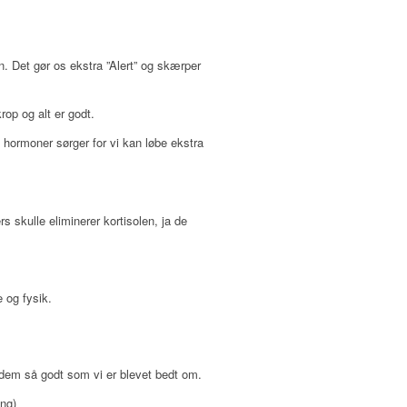
n. Det gør os ekstra ”Alert” og skærper
rop og alt er godt.
 hormoner sørger for vi kan løbe ekstra
s skulle eliminerer kortisolen, ja de
 og fysik.
e dem så godt som vi er blevet bedt om.
ing)