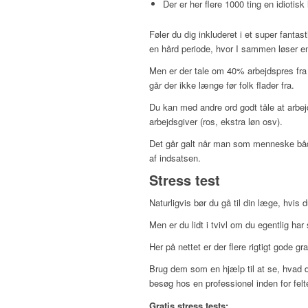
Der er her flere 1000 ting en idiotisk
Føler du dig inkluderet i et super fan
en hård periode, hvor I sammen løser en u
Men er der tale om 40% arbejdspres fra 
går der ikke længe før folk flader fra.
Du kan med andre ord godt tåle at arbej
arbejdsgiver (ros, ekstra løn osv).
Det går galt når man som menneske både
af indsatsen.
Stress test
Naturligvis bør du gå til din læge, hvis 
Men er du lidt i tvivl om du egentlig har
Her på nettet er der flere rigtigt gode gr
Brug dem som en hjælp til at se, hvad d
besøg hos en professionel inden for felt
Gratis stress tests: