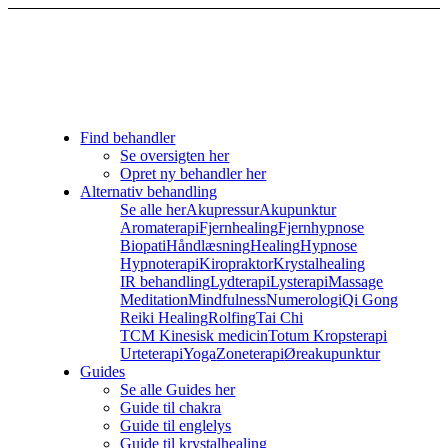
Find behandler
Se oversigten her
Opret ny behandler her
Alternativ behandling
Se alle her
Akupressur
Akupunktur
Aromaterapi
Fjernhealing
Fjernhypnose
Biopati
Håndlæsning
Healing
Hypnose
Hypnoterapi
Kiropraktor
Krystalhealing
IR behandling
Lydterapi
Lysterapi
Massage
Meditation
Mindfulness
Numerologi
Qi Gong
Reiki Healing
Rolfing
Tai Chi
TCM Kinesisk medicin
Totum Kropsterapi
Urteterapi
Yoga
Zoneterapi
Øreakupunktur
Guides
Se alle Guides her
Guide til chakra
Guide til englelys
Guide til krystalhealing