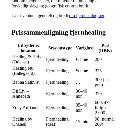
random hjemmesider, der tilbyder fjernhealing af
forskellig slags og geografisk enormt bredt.
Læs eventuelt generelt og bredt
om fjernhealing her
Prissammenligning fjernhealing
Udbyder &
Pris
Sessionstype
Varighed
lokation
(DKK)
Healing & Helse
Fjernhealing
½ time
280
(Odense)
Healing Nu
Fjernhealing
½ time
375
(Ballegaard)
300 (fast
Betina Salkvist
Fjernhealing
…
pris)
Dit Liv –
30–40
Fjernhealing
350
Annebeth
min
600; 4×
35–40
Zoey Adrianna
Fjernhealing
forløb
min
2.000
Healing by
Fjernhealing
90 (normal
15 min
Chanell
(deal)
200)