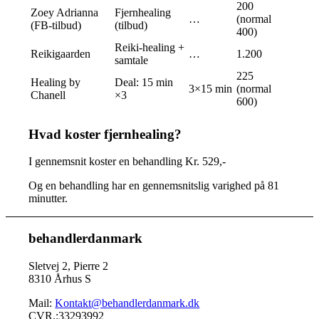
200
Zoey Adrianna
Fjernhealing
…
(normal
(FB-tilbud)
(tilbud)
400)
Reiki-healing +
Reikigaarden
…
1.200
samtale
225
Healing by
Deal: 15 min
3×15 min
(normal
Chanell
×3
600)
Hvad koster fjernhealing?
I gennemsnit koster en behandling Kr. 529,-
Og en behandling har en gennemsnitslig varighed på 81
minutter.
behandlerdanmark
Sletvej 2, Pierre 2
8310 Århus S
Mail:
Kontakt@behandlerdanmark.dk
CVR.:33293992