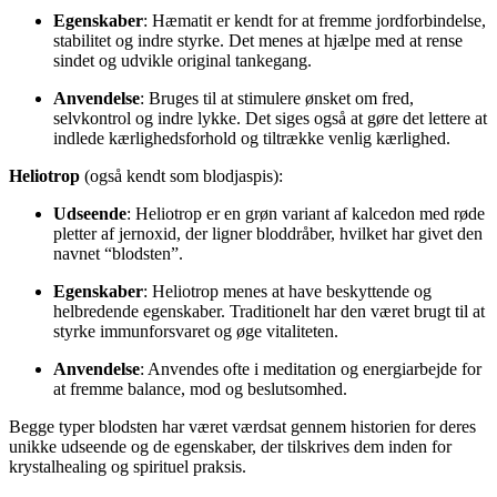
Egenskaber
: Hæmatit er kendt for at fremme jordforbindelse,
stabilitet og indre styrke. Det menes at hjælpe med at rense
sindet og udvikle original tankegang.
Anvendelse
: Bruges til at stimulere ønsket om fred,
selvkontrol og indre lykke. Det siges også at gøre det lettere at
indlede kærlighedsforhold og tiltrække venlig kærlighed.
Heliotrop
(også kendt som blodjaspis):
Udseende
: Heliotrop er en grøn variant af kalcedon med røde
pletter af jernoxid, der ligner bloddråber, hvilket har givet den
navnet “blodsten”.
Egenskaber
: Heliotrop menes at have beskyttende og
helbredende egenskaber. Traditionelt har den været brugt til at
styrke immunforsvaret og øge vitaliteten.
Anvendelse
: Anvendes ofte i meditation og energiarbejde for
at fremme balance, mod og beslutsomhed.
Begge typer blodsten har været værdsat gennem historien for deres
unikke udseende og de egenskaber, der tilskrives dem inden for
krystalhealing og spirituel praksis.