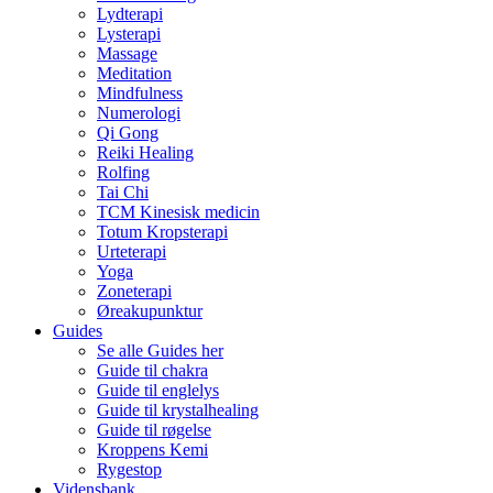
Lydterapi
Lysterapi
Massage
Meditation
Mindfulness
Numerologi
Qi Gong
Reiki Healing
Rolfing
Tai Chi
TCM Kinesisk medicin
Totum Kropsterapi
Urteterapi
Yoga
Zoneterapi
Øreakupunktur
Guides
Se alle Guides her
Guide til chakra
Guide til englelys
Guide til krystalhealing
Guide til røgelse
Kroppens Kemi
Rygestop
Vidensbank