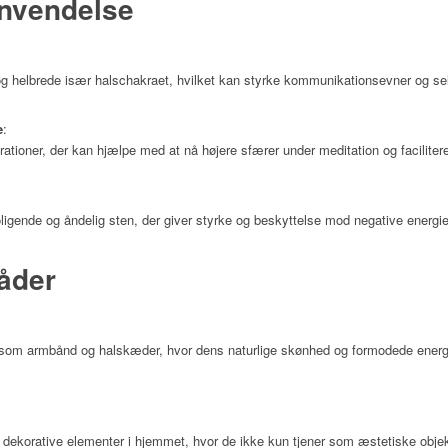
nvendelse
og helbrede især halschakraet, hvilket kan styrke kommunikationsevner og se
e
:
ationer, der kan hjælpe med at nå højere sfærer under meditation og facilitere 
ligende og åndelig sten, der giver styrke og beskyttelse mod negative energie
åder
 som armbånd og halskæder, hvor dens naturlige skønhed og formodede ener
 dekorative elementer i hjemmet, hvor de ikke kun tjener som æstetiske obje