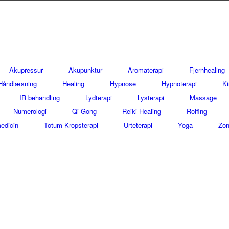
Akupressur
Akupunktur
Aromaterapi
Fjernhealing
Håndlæsning
Healing
Hypnose
Hypnoterapi
Ki
IR behandling
Lydterapi
Lysterapi
Massage
Numerologi
Qi Gong
Reiki Healing
Rolfing
edicin
Totum Kropsterapi
Urteterapi
Yoga
Zon