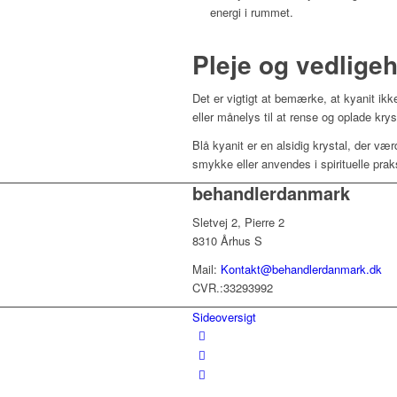
energi i rummet.
Pleje og vedlige
Det er vigtigt at bemærke, at kyanit ik
eller månelys til at rense og oplade krys
Blå kyanit er en alsidig krystal, der v
smykke eller anvendes i spirituelle pra
behandlerdanmark
Sletvej 2, Pierre 2
8310 Århus S
Mail:
Kontakt@behandlerdanmark.dk
CVR.:33293992
Sideoversigt