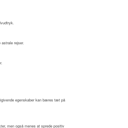
lvudtryk.
astrale rejser.
r.
gigivende egenskaber kan bæres tæt på
kter, men også menes at sprede positiv