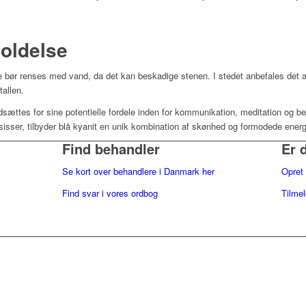
holdelse
ke bør renses med vand, da det kan beskadige stenen. I stedet anbefales det 
tallen.
ærdsættes for sine potentielle fordele inden for kommunikation, meditation o
ksisser, tilbyder blå kyanit en unik kombination af skønhed og formodede ener
Find behandler
Er 
Se kort over behandlere i Danmark her
Opret 
Find svar i vores ordbog
Tilme