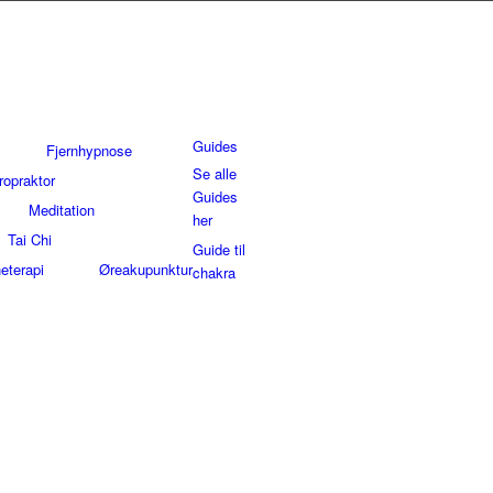
Guides
Fjernhypnose
Se alle
ropraktor
Guides
Meditation
her
Tai Chi
Guide til
eterapi
Øreakupunktur
chakra