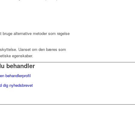
at bruge alternative metoder som røgelse
g beskyttelse. Uanset om den bæres som
getiske egenskaber.
du behandler
en behandlerprofil
ld dig nyhedsbrevet