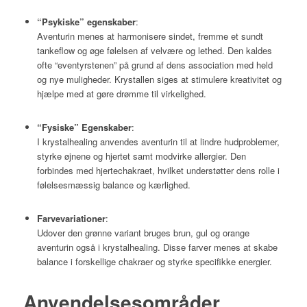
“Psykiske” egenskaber
:
Aventurin menes at harmonisere sindet, fremme et sundt
tankeflow og øge følelsen af velvære og lethed. Den kaldes
ofte “eventyrstenen” på grund af dens association med held
og nye muligheder. Krystallen siges at stimulere kreativitet og
hjælpe med at gøre drømme til virkelighed.
“Fysiske” Egenskaber
:
I krystalhealing anvendes aventurin til at lindre hudproblemer,
styrke øjnene og hjertet samt modvirke allergier. Den
forbindes med hjertechakraet, hvilket understøtter dens rolle i
følelsesmæssig balance og kærlighed.
Farvevariationer
:
Udover den grønne variant bruges brun, gul og orange
aventurin også i krystalhealing. Disse farver menes at skabe
balance i forskellige chakraer og styrke specifikke energier.
Anvendelsesområder