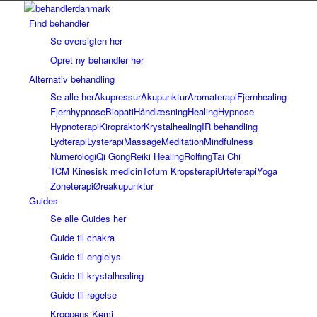
Find behandler
Se oversigten her
Opret ny behandler her
Alternativ behandling
Se alle her
Akupressur
Akupunktur
Aromaterapi
Fjernhealing
Fjernhypnose
Biopati
Håndlæsning
Healing
Hypnose
Hypnoterapi
Kiropraktor
Krystalhealing
IR behandling
Lydterapi
Lysterapi
Massage
Meditation
Mindfulness
Numerologi
Qi Gong
Reiki Healing
Rolfing
Tai Chi
TCM Kinesisk medicin
Totum Kropsterapi
Urteterapi
Yoga
Zoneterapi
Øreakupunktur
Guides
Se alle Guides her
Guide til chakra
Guide til englelys
Guide til krystalhealing
Guide til røgelse
Kroppens Kemi