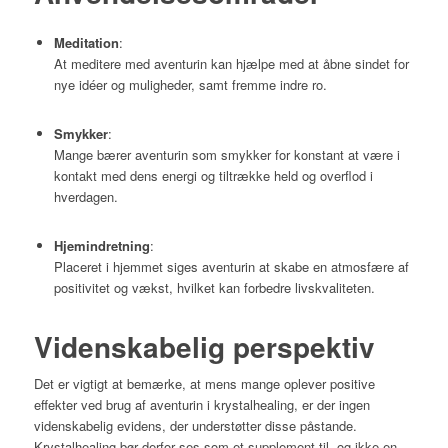
Meditation
:
At meditere med aventurin kan hjælpe med at åbne sindet for
nye idéer og muligheder, samt fremme indre ro.
Smykker
:
Mange bærer aventurin som smykker for konstant at være i
kontakt med dens energi og tiltrække held og overflod i
hverdagen.
Hjemindretning
:
Placeret i hjemmet siges aventurin at skabe en atmosfære af
positivitet og vækst, hvilket kan forbedre livskvaliteten.
Videnskabelig perspektiv
Det er vigtigt at bemærke, at mens mange oplever positive
effekter ved brug af aventurin i krystalhealing, er der ingen
videnskabelig evidens, der understøtter disse påstande.
Krystalhealing bør derfor ses som et supplement til, og ikke en